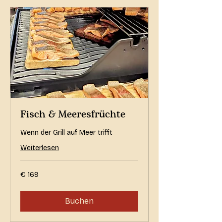
Fisch & Meeresfrüchte
Wenn der Grill auf Meer trifft
Weiterlesen
169
€ 169
Euro
Buchen