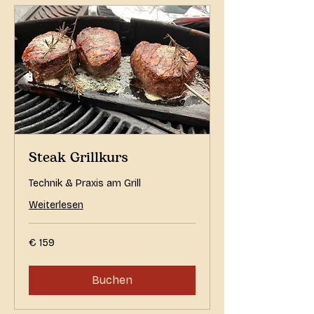
Steak Grillkurs
Technik & Praxis am Grill
Weiterlesen
159
€ 159
Euro
Buchen