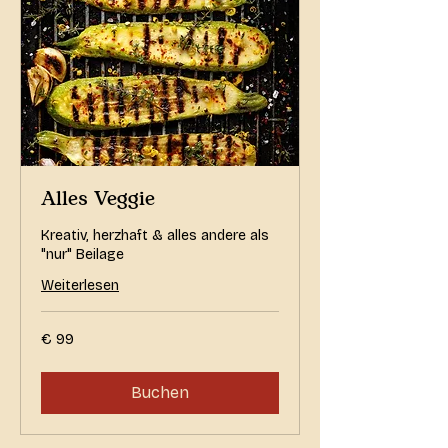
Alles Veggie
Kreativ, herzhaft & alles andere als
"nur" Beilage
Weiterlesen
99
€ 99
Euro
Buchen