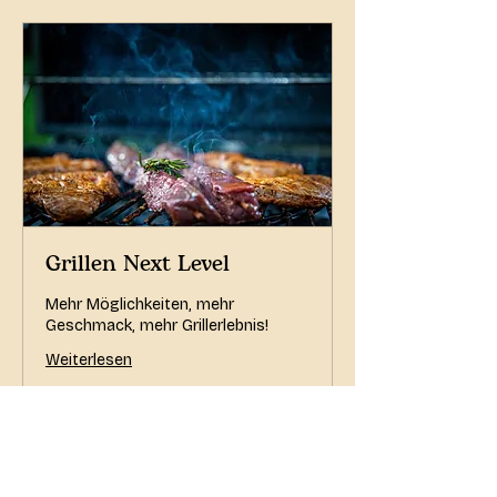
Grillen Next Level
Mehr Möglichkeiten, mehr
Geschmack, mehr Grillerlebnis!
Weiterlesen
139
€ 139
Euro
Buchen