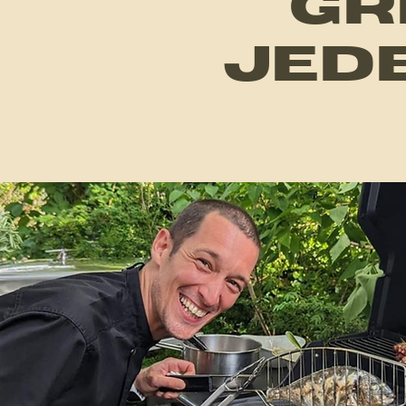
GR
JED