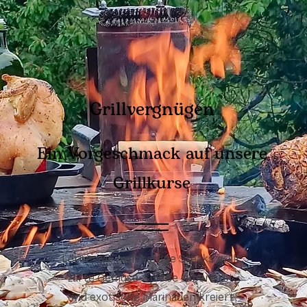
Grillvergnügen
Ein Vorgeschmack auf unsere
Grillkurse
Lerne, wie man saftige Steaks grillt,
zarte Gemüse-Spieße zubereitet,
und exotische Marinaden kreiert.